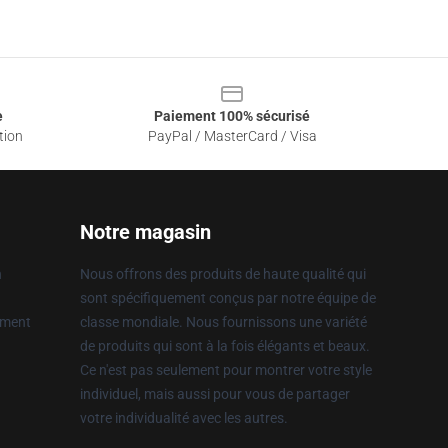
e
Paiement 100% sécurisé
tion
PayPal / MasterCard / Visa
Notre magasin
n
Nous offrons des produits de haute qualité qui
sont spécifiquement conçus par notre équipe de
ement
classe mondiale. Nous fournissons une variété
de produits qui sont à la fois élégants et beaux.
Ce n'est pas seulement pour montrer votre style
individuel, mais aussi pour vous de partager
votre individualité avec les autres.