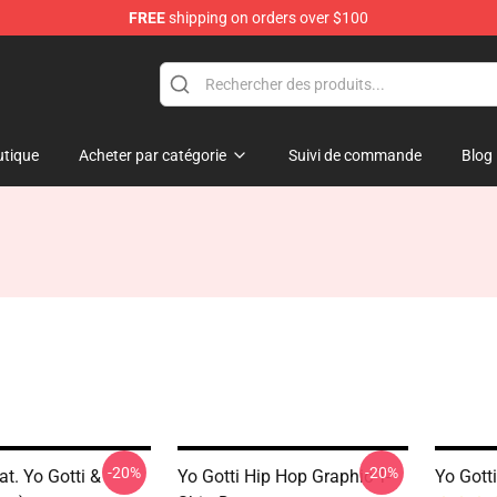
FREE
shipping on orders over $100
tique
Acheter par catégorie
Suivi de commande
Blog
-20%
-20%
t. Yo Gotti &
Yo Gotti Hip Hop Graphic T-
Yo Gotti