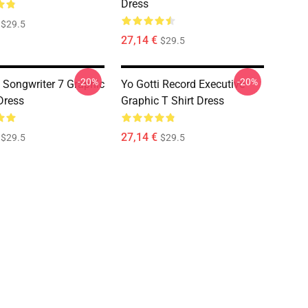
Dress
$29.5
27,14 €
$29.5
-20%
-20%
i Songwriter 7 Graphic
Yo Gotti Record Executive
Dress
Graphic T Shirt Dress
27,14 €
$29.5
$29.5