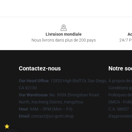
Footer
Livraison mondiale
Ac
Nous livrons dans plus de 200 pays
24/7 Pr
Contactez-nous
Notre so
Our Head Office
: 12820 High Bluff Dr, San Diego,
À propos de
CA 92130
Conditions g
Our Warehouse
: No. 3939 Zhongshan Road
Politiques de
North, Xiacheng District, Hangzhou
DMCA - Politi
Hour
: 9AM – 5PM (Mon – Fri)
C.A. SB657 : 
Email
: contact@yo-gotti.shop
d'approvisi