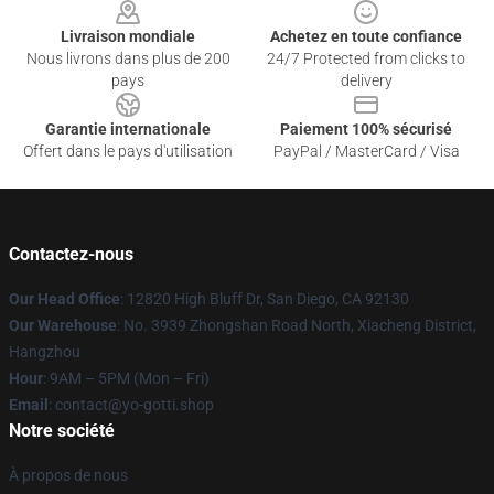
Livraison mondiale
Achetez en toute confiance
Nous livrons dans plus de 200
24/7 Protected from clicks to
pays
delivery
Garantie internationale
Paiement 100% sécurisé
Offert dans le pays d'utilisation
PayPal / MasterCard / Visa
Contactez-nous
Our Head Office
: 12820 High Bluff Dr, San Diego, CA 92130
Our Warehouse
: No. 3939 Zhongshan Road North, Xiacheng District,
Hangzhou
Hour
: 9AM – 5PM (Mon – Fri)
Email
: contact@yo-gotti.shop
Notre société
À propos de nous