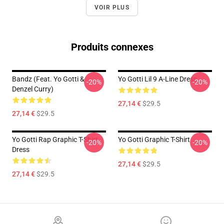
VOIR PLUS
Produits connexes
Bandz (feat. Yo Gotti &
Yo Gotti Lil 9 A-Line Dress
-20%
-20%
Denzel Curry)
27,14 €
$29.5
27,14 €
$29.5
Yo Gotti Rap Graphic T-Shirt
Yo Gotti Graphic T-Shirt
-20%
-20%
Dress
27,14 €
$29.5
27,14 €
$29.5
Footer