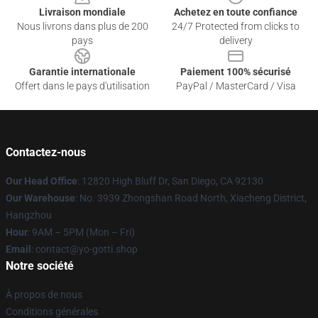
Livraison mondiale
Achetez en toute confiance
Nous livrons dans plus de 200
24/7 Protected from clicks to
pays
delivery
Garantie internationale
Paiement 100% sécurisé
Offert dans le pays d'utilisation
PayPal / MasterCard / Visa
Contactez-nous
Our Head Office
: 12820 High Bluff Dr, San Diego, CA 92130
Our Warehouse
: No. 3939 Zhongshan Road North, Xiacheng District,
Hangzhou
Hour
: 9AM – 5PM (Mon – Fri)
Email
: contact@yo-gotti.shop
Notre société
À propos de nous
Conditions générales