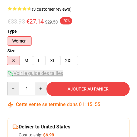
(3 customer reviews)
€33.93
€27.14
-20%
$29.50
Type
Women
Size
S
M
L
XL
2XL
Voir le guide des tailles
Quantity
AJOUTER AU PANIER
Cette vente se termine dans
01
:
15
:
54
Deliver to United States
Cost to ship:
$6.99