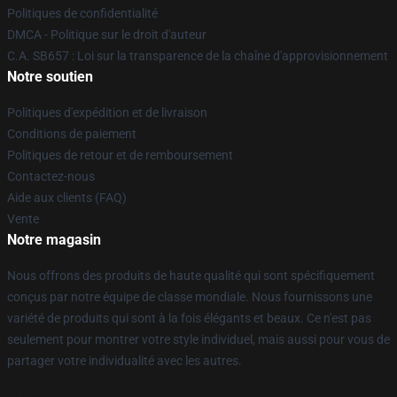
Politiques de confidentialité
DMCA - Politique sur le droit d'auteur
C.A. SB657 : Loi sur la transparence de la chaîne d'approvisionnement
Notre soutien
Politiques d'expédition et de livraison
Conditions de paiement
Politiques de retour et de remboursement
Contactez-nous
Aide aux clients (FAQ)
Vente
Notre magasin
Nous offrons des produits de haute qualité qui sont spécifiquement
conçus par notre équipe de classe mondiale. Nous fournissons une
variété de produits qui sont à la fois élégants et beaux. Ce n'est pas
seulement pour montrer votre style individuel, mais aussi pour vous de
partager votre individualité avec les autres.