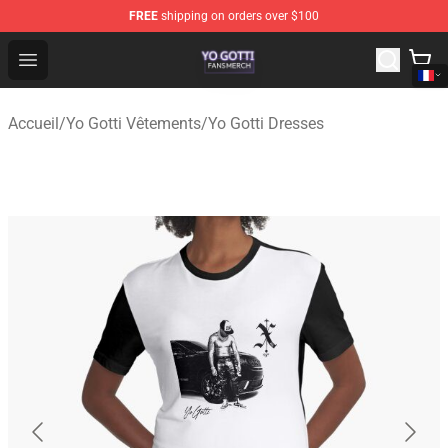
FREE
shipping on orders over $100
Yo Gotti Shop - Official Yo Gotti Merchandise Store
Open menu
Accueil
/
Yo Gotti Vêtements
/
Yo Gotti Dresses