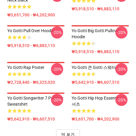
Neck Black
₩5,918,510 - ₩6,883,110
₩3,651,700 - ₩4,202,900
Yo Gotti Pull Over Hoodie
Yo Gotti Big Gotti Pullover
-20%
-20%
Hoodie
₩5,918,510 - ₩6,883,110
₩5,918,510 - ₩6,883,110
Yo Gotti Rap Poster
Yo Gotti 큰 Gotti 스웨터
-20%
-20%
₩2,728,440 - ₩6,325,020
₩5,642,910 - ₩6,607,510
Yo Gotti Songwriter 7 Pullover
Yo Gotti Hip Hop Essential 티
-20%
-20%
Sweatshirt
셔츠
₩5,642,910 - ₩6,607,510
₩3,651,700 - ₩4,202,900
더 보기