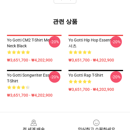
관련 상품
Yo Gotti CM2 T-Shirt Men V
Yo Gotti Hip Hop Essential 티
-20%
-20%
Neck Black
셔츠
₩3,651,700 - ₩4,202,900
₩3,651,700 - ₩4,202,900
Yo Gotti Songwriter Essential
Yo Gotti Rap T-Shirt
-20%
-20%
T-Shirt
₩3,651,700 - ₩4,202,900
₩3,651,700 - ₩4,202,900
Footer
전 세계 배송
안심하고 쇼핑하세요