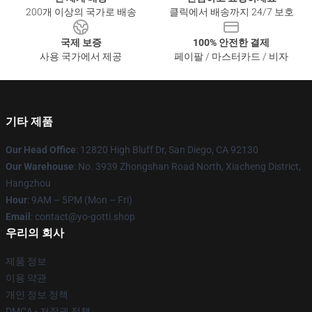
200개 이상의 국가로 배송
클릭에서 배송까지 24/7 보호
국제 보증
100% 안전한 결제
사용 국가에서 제공
페이팔 / 마스터카드 / 비자
기타 제품
Our Head Office
: 12820 High Bluff Dr, San Diego, CA 92130
Our Warehouse
: No. 3939 Zhongshan Road North, Xiacheng District,
Hangzhou
Hour
: 9AM – 5PM (Mon – Fri)
Email
: contact@yo-gotti.shop
우리의 회사
제품 정보
이용 약관
개인 정보 정책
DMCA - 저작권 정책