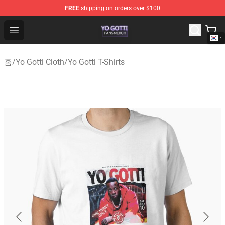
FREE
shipping on orders over $100
Yo Gotti Shop - Official Yo Gotti Merchandise Store
Open menu
홈
/
Yo Gotti Cloth
/
Yo Gotti T-Shirts