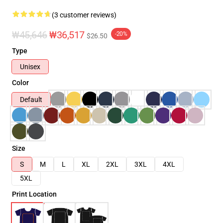
(3 customer reviews)
₩45,646
₩36,517
-20%
$26.50
Type
Unisex
Color
Default
Size
S
M
L
XL
2XL
3XL
4XL
5XL
Print Location