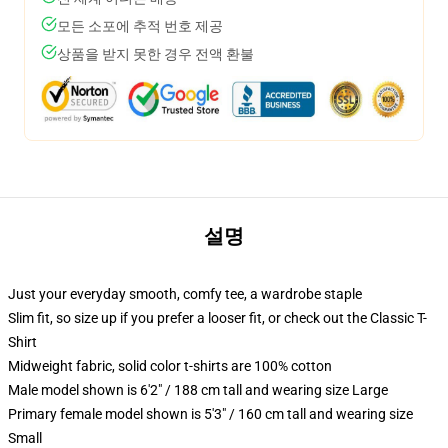
모든 소포에 추적 번호 제공
상품을 받지 못한 경우 전액 환불
설명
Just your everyday smooth, comfy tee, a wardrobe staple
Slim fit, so size up if you prefer a looser fit, or check out the Classic T-
Shirt
Midweight fabric, solid color t-shirts are 100% cotton
Male model shown is 6'2" / 188 cm tall and wearing size Large
Primary female model shown is 5'3" / 160 cm tall and wearing size
Small