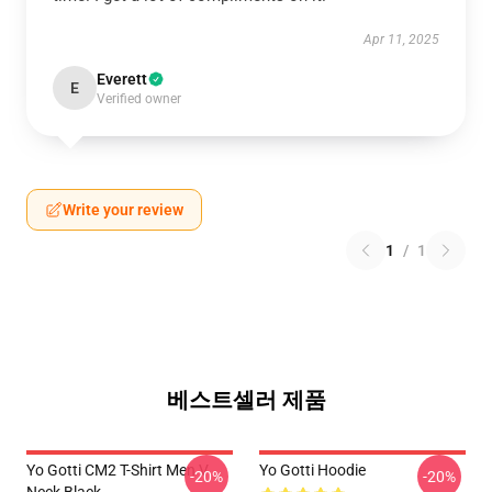
Apr 11, 2025
Everett
E
Verified owner
Write your review
1
/
1
베스트셀러 제품
Yo Gotti CM2 T-Shirt Men V
Yo Gotti Hoodie
-20%
-20%