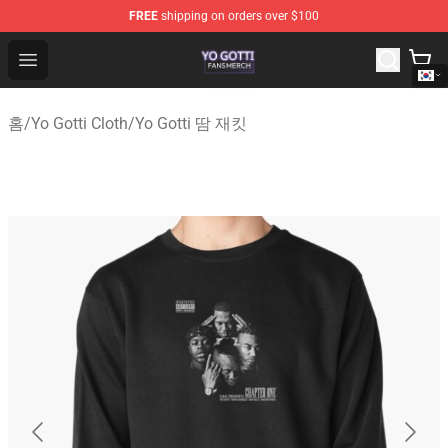
FREE
shipping on orders over $100
Yo Gotti Shop - Official Yo Gotti Merchandise Store
Open menu
홈
/
Yo Gotti Cloth
/
Yo Gotti 땀 재킷