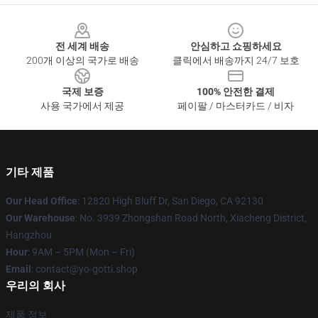
Footer
전 세계 배송
안심하고 쇼핑하세요
200개 이상의 국가로 배송
클릭에서 배송까지 24/7 보호
국제 보증
100% 안전한 결제
사용 국가에서 제공
페이팔 / 마스터카드 / 비자
기타 제품
Our Head Office
: 12820 High Bluff Dr, San Diego, CA 92130
Our Warehouse
: No. 3939 Zhongshan Road North, Xiacheng District,
Hangzhou
Hour
: 9AM – 5PM (Mon – Fri)
Email
: contact@yo-gotti.shop
우리의 회사
제품 정보