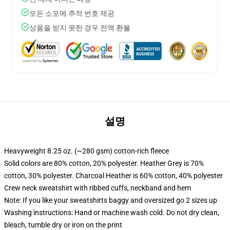
모든 소포에 추적 번호 제공
상품을 받지 못한 경우 전액 환불
설명
Heavyweight 8.25 oz. (~280 gsm) cotton-rich fleece
Solid colors are 80% cotton, 20% polyester. Heather Grey is 70%
cotton, 30% polyester. Charcoal Heather is 60% cotton, 40% polyester
Crew neck sweatshirt with ribbed cuffs, neckband and hem
Note: If you like your sweatshirts baggy and oversized go 2 sizes up
Washing instructions: Hand or machine wash cold. Do not dry clean,
bleach, tumble dry or iron on the print