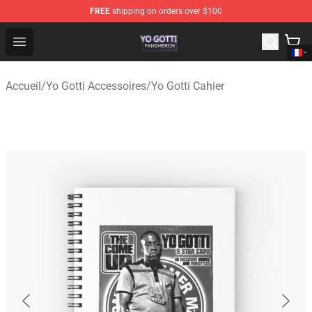
FREE
shipping on orders over $100
Yo Gotti Shop - Official Yo Gotti Merchandise Store
Open menu
Accueil
/
Yo Gotti Accessoires
/
Yo Gotti Cahier