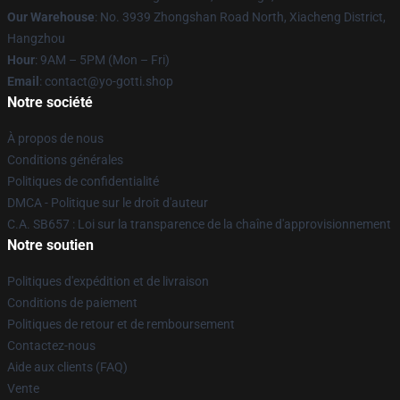
Our Warehouse
: No. 3939 Zhongshan Road North, Xiacheng District,
Hangzhou
Hour
: 9AM – 5PM (Mon – Fri)
Email
: contact@yo-gotti.shop
Notre société
À propos de nous
Conditions générales
Politiques de confidentialité
DMCA - Politique sur le droit d'auteur
C.A. SB657 : Loi sur la transparence de la chaîne d'approvisionnement
Notre soutien
Politiques d'expédition et de livraison
Conditions de paiement
Politiques de retour et de remboursement
Contactez-nous
Aide aux clients (FAQ)
Vente