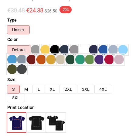
€30.48
€24.38
-20%
$26.50
Type
Unisex
Color
Default
Size
S
M
L
XL
2XL
3XL
4XL
5XL
Print Location