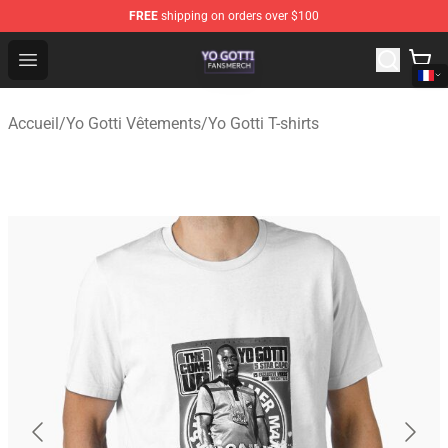
FREE
shipping on orders over $100
Yo Gotti Shop - Official Yo Gotti Merchandise Store
Open menu
Accueil
/
Yo Gotti Vêtements
/
Yo Gotti T-shirts