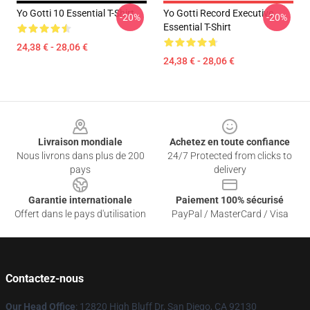
Yo Gotti 10 Essential T-Shirt
Yo Gotti Record Executive
-20%
-20%
Essential T-Shirt
24,38 € - 28,06 €
24,38 € - 28,06 €
Footer
Livraison mondiale
Achetez en toute confiance
Nous livrons dans plus de 200
24/7 Protected from clicks to
pays
delivery
Garantie internationale
Paiement 100% sécurisé
Offert dans le pays d'utilisation
PayPal / MasterCard / Visa
Contactez-nous
Our Head Office
: 12820 High Bluff Dr, San Diego, CA 92130