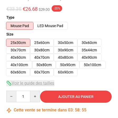
€33.35
€26.68
-20%
$29.00
Type
Mouse Pad
LED Mouse Pad
Size
25x30cm
25x60cm
30x50cm
30x60cm
30x70cm
30x80cm
30x90cm
35x44cm
40x60cm
40x70cm
40x80cm
40x90cm
40x100cm
50x80cm
50x90cm
50x100cm
60x60cm
60x70cm
60x90cm
Voir le guide des tailles
Quantity
AJOUTER AU PANIER
Cette vente se termine dans
03
:
58
:
54