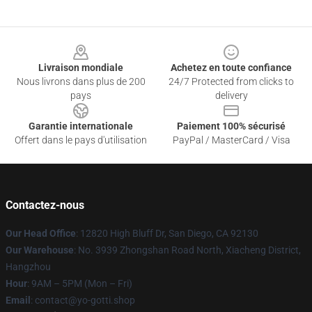
Footer
Livraison mondiale
Achetez en toute confiance
Nous livrons dans plus de 200
24/7 Protected from clicks to
pays
delivery
Garantie internationale
Paiement 100% sécurisé
Offert dans le pays d'utilisation
PayPal / MasterCard / Visa
Contactez-nous
Our Head Office
: 12820 High Bluff Dr, San Diego, CA 92130
Our Warehouse
: No. 3939 Zhongshan Road North, Xiacheng District,
Hangzhou
Hour
: 9AM – 5PM (Mon – Fri)
Email
: contact@yo-gotti.shop