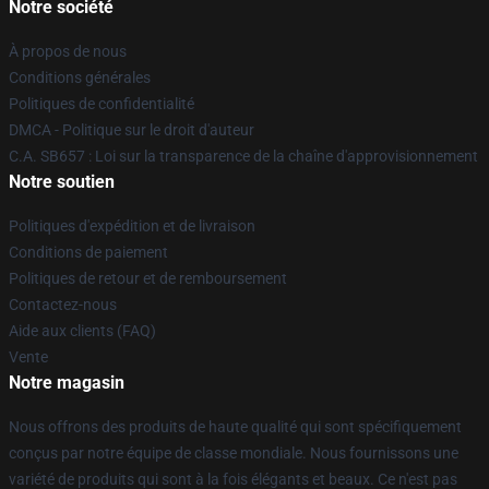
Notre société
À propos de nous
Conditions générales
Politiques de confidentialité
DMCA - Politique sur le droit d'auteur
C.A. SB657 : Loi sur la transparence de la chaîne d'approvisionnement
Notre soutien
Politiques d'expédition et de livraison
Conditions de paiement
Politiques de retour et de remboursement
Contactez-nous
Aide aux clients (FAQ)
Vente
Notre magasin
Nous offrons des produits de haute qualité qui sont spécifiquement
conçus par notre équipe de classe mondiale. Nous fournissons une
variété de produits qui sont à la fois élégants et beaux. Ce n'est pas