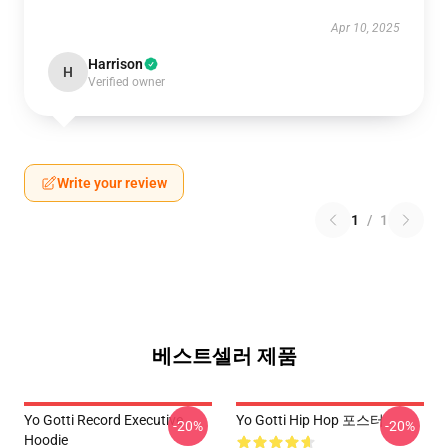
Apr 10, 2025
Harrison
H
Verified owner
Write your review
1
/
1
베스트셀러 제품
Yo Gotti Record Executive
Yo Gotti Hip Hop 포스터
-20%
-20%
Hoodie