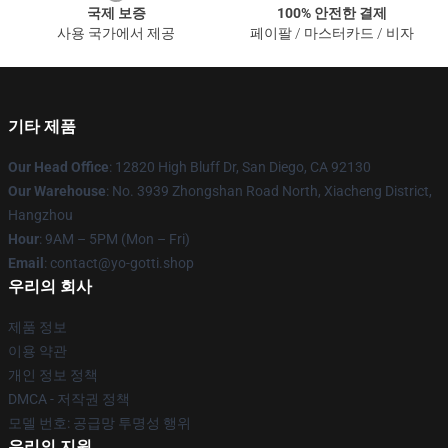
국제 보증
100% 안전한 결제
사용 국가에서 제공
페이팔 / 마스터카드 / 비자
기타 제품
Our Head Office
: 12820 High Bluff Dr, San Diego, CA 92130
Our Warehouse
: No. 3939 Zhongshan Road North, Xiacheng District,
Hangzhou
Hour
: 9AM – 5PM (Mon – Fri)
Email
: contact@yo-gotti.shop
우리의 회사
제품 정보
이용 약관
개인 정보 정책
DMCA - 저작권 정책
모델 번호: 공급망 투명성 행위
우리의 지원