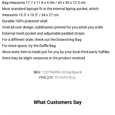
Bag measures 17.7 x 11.8 x 4.9in / 45 x 30 x 12.5 cm
Most standard laptops fit in the internal laptop pocket, which
measures 13.5" x 10.5" / 34 x 27 cm
Durable 100% polyester shell
Vivid all-over design, sublimation printed for you when you order
External mesh pocket and adjustable padded straps
For a different style, check out the Drawstring Bag
For more space, try the Duffle Bag
Since every item is made just for you by your local third-party fulfiller,
there may be slight variances in the product received
SKU
:
125759496-US-backpack
카테고리
:
Yo Gotti 배낭
,
What Customers Say