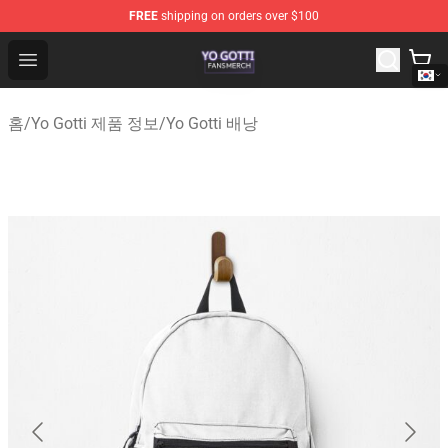
FREE
shipping on orders over $100
Yo Gotti Shop - Official Yo Gotti Merchandise Store
Open menu
홈
/
Yo Gotti 제품 정보
/
Yo Gotti 배낭