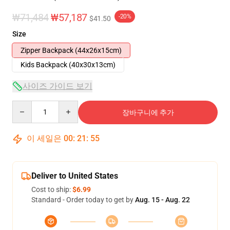
₩71,484
₩57,187
-20%
$41.50
Size
Zipper Backpack (44x26x15cm)
Kids Backpack (40x30x13cm)
사이즈 가이드 보기
Quantity
장바구니에 추가
이 세일은
00
:
21
:
54
Deliver to United States
Cost to ship:
$6.99
Standard - Order today to get by
Aug. 15 - Aug. 22