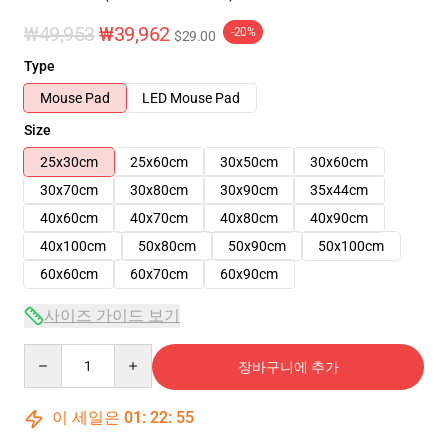
₩49,953
₩39,962
-20%
$29.00
Type
Mouse Pad
LED Mouse Pad
Size
25x30cm
25x60cm
30x50cm
30x60cm
30x70cm
30x80cm
30x90cm
35x44cm
40x60cm
40x70cm
40x80cm
40x90cm
40x100cm
50x80cm
50x90cm
50x100cm
60x60cm
60x70cm
60x90cm
사이즈 가이드 보기
Quantity
장바구니에 추가
이 세일은
01
:
22
:
54