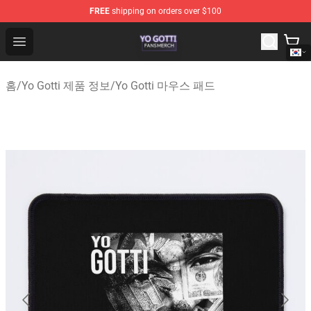
FREE
shipping on orders over $100
Yo Gotti Shop - Official Yo Gotti Merchandise Store
Open menu
홈
/
Yo Gotti 제품 정보
/
Yo Gotti 마우스 패드