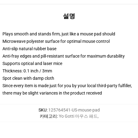
설명
Plays smooth and stands firm, just like a mouse pad should
Microweave polyester surface for optimal mouse control
Anti-slip natural rubber base
Anti-fray edges and pill-resistant surface for maximum durability
Supports optical and laser mice
Thickness: 0.1 inch / 3mm
Spot clean with damp cloth
Since every item is made just for you by your local third-party fulfiller,
there may be slight variances in the product received
SKU
:
125764541-US-mouse-pad
카테고리
:
Yo Gotti 마우스 패드
,