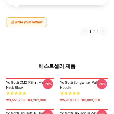
Write your review
1
/
1
베스트셀러 제품
Yo Gotti CM2 T-Shirt Men V
Yo Gotti Songwriter Pullover
-20%
-20%
Neck Black
Hoodie
₩3,651,700 - ₩4,202,900
₩5,918,510 - ₩6,883,110
Yo Gotti Big Gotti Pullover
Yo Gotti Hip Hop 포스터