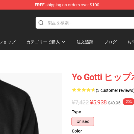
FREE
shipping on orders over $100
ショップ
カテゴリーで購入
注文追跡
ブログ
お
Yo Gotti 
(3 customer reviews
¥7,422
¥5,938
-20%
$40.95
Type
Unisex
Color