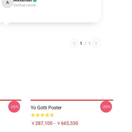
Alexander
A
Verified owner
1
/
1
-20%
-20%
Yo Gotti Poster
￥287,100 - ￥665,550