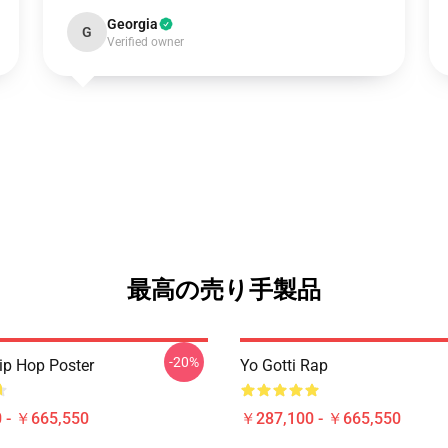
Georgia
G
Verified owner
最高の売り手製品
-20%
Hip Hop Poster
Yo Gotti Rap
 - ￥665,550
￥287,100 - ￥665,550