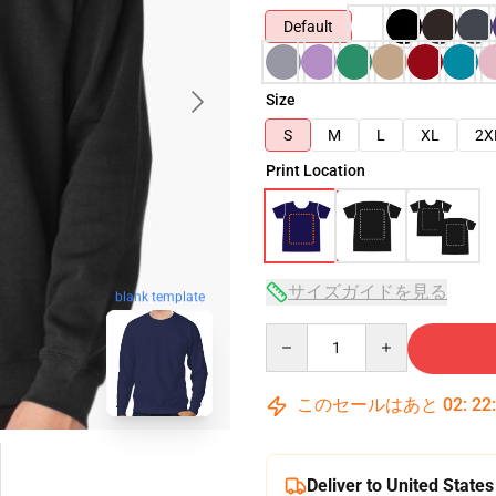
Default
Size
S
M
L
XL
2X
Print Location
サイズガイドを見る
blank template
Quantity
このセールはあと
02
:
22
Deliver to United States