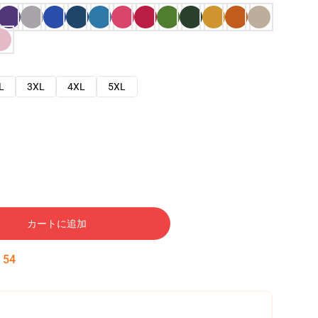
L
3XL
4XL
5XL
カートに追加
:
54