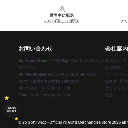
Footer
世界中に配送
200カ国以上に配送
クリ
お問い合わせ
会社案内
Our Head Office
: 12820 High Bluff Dr, San Diego,
私たちにつ
CA 92130
利用規約
Our Warehouse
: No. 3939 Zhongshan Road
プライバシ
North, Xiacheng District, Hangzhou
DMCA - 
Hour
: 9AM – 5PM (Mon – Fri)
カリフォルニ
Email
: contact@yo-gotti.shop
性法
UNLOCK
10% OFF
© Yo Gotti Shop - Official Yo Gotti Merchandise Store 2026 all 