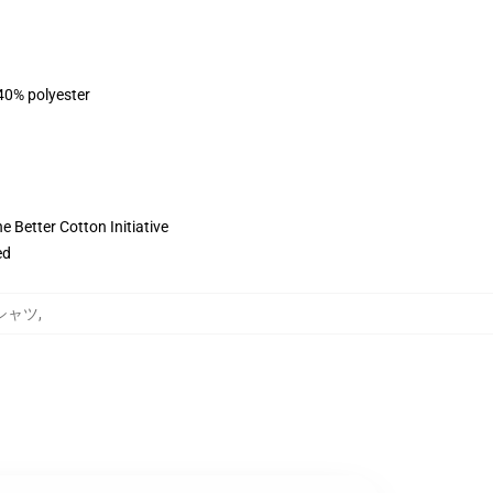
 40% polyester
 Better Cotton Initiative
ed
トシャツ
,