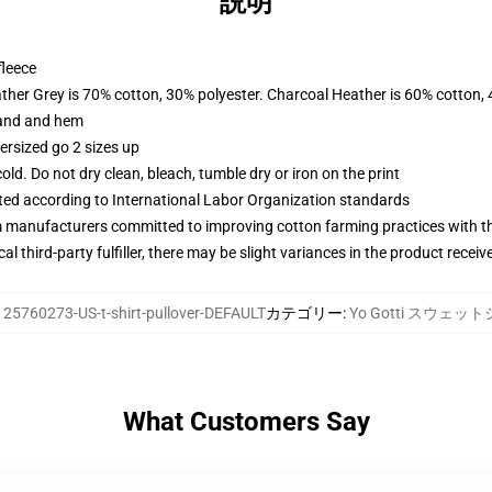
説明
fleece
ather Grey is 70% cotton, 30% polyester. Charcoal Heather is 60% cotton,
band and hem
ersized go 2 sizes up
d. Do not dry clean, bleach, tumble dry or iron on the print
uated according to International Labor Organization standards
m manufacturers committed to improving cotton farming practices with the
al third-party fulfiller, there may be slight variances in the product receiv
125760273-US-t-shirt-pullover-DEFAULT
カテゴリー
:
Yo Gotti スウェッ
What Customers Say