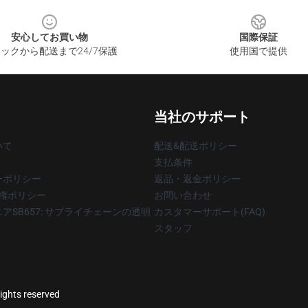
安心してお買い物
国際保証
ックから配送まで24/7保護
使用国で提供
当社のサポート
いて
配送&配送ポリシー
支払条件
ーポリシー
返品・返金ポリシー
著作権ポリシー
お問い合わせ
アSB657: サプライチェーンの透明
カスタマーサポート(FAQ)
スタッフ
rights reserved