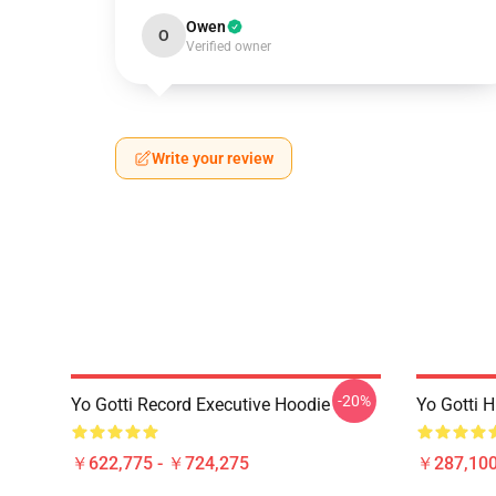
Owen
O
Verified owner
Write your review
-20%
Yo Gotti Record Executive Hoodie
Yo Gotti 
￥622,775 - ￥724,275
￥287,100