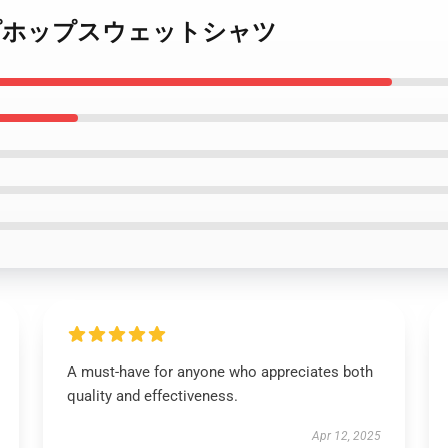
tti ヒップホップスウェットシャツ
A must-have for anyone who appreciates both
quality and effectiveness.
Apr 12, 2025