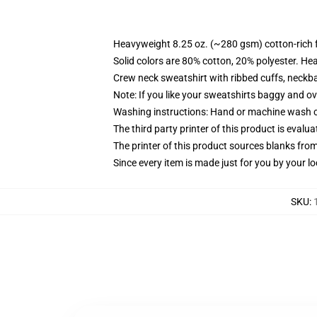
Heavyweight 8.25 oz. (~280 gsm) cotton-rich 
Solid colors are 80% cotton, 20% polyester. He
Crew neck sweatshirt with ribbed cuffs, neck
Note: If you like your sweatshirts baggy and ov
Washing instructions: Hand or machine wash col
The third party printer of this product is eval
The printer of this product sources blanks fro
Since every item is made just for you by your loc
SKU
: