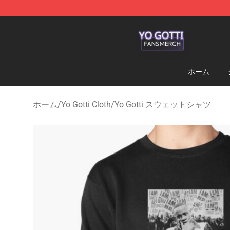
Yo Gotti Shop - Official Yo Gotti Merchandise Store
ホーム
ホーム
/
Yo Gotti Cloth
/
Yo Gotti スウェットシャツ