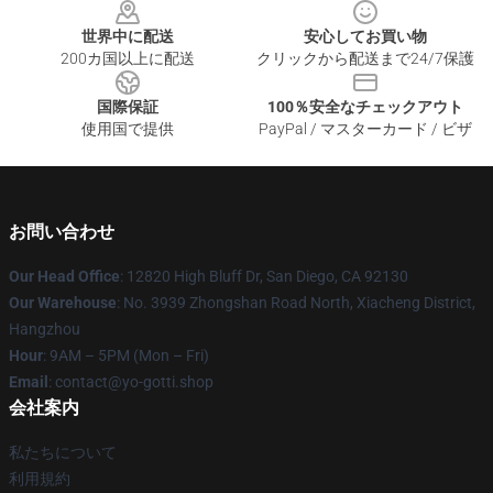
世界中に配送
安心してお買い物
200カ国以上に配送
クリックから配送まで24/7保護
国際保証
100％安全なチェックアウト
使用国で提供
PayPal / マスターカード / ビザ
お問い合わせ
Our Head Office
: 12820 High Bluff Dr, San Diego, CA 92130
Our Warehouse
: No. 3939 Zhongshan Road North, Xiacheng District,
Hangzhou
Hour
: 9AM – 5PM (Mon – Fri)
Email
: contact@yo-gotti.shop
会社案内
私たちについて
利用規約