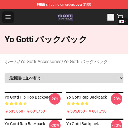
FREE
shipping on orders over $100
Yo Gotti Shop - Official Yo Gotti Merchandise Store
Open menu
Yo Gotti バックパック
ホーム
/
Yo Gotti Accessories
/
Yo Gotti バックパック
Yo Gotti Hip Hop Backpack
Yo Gotti Rap Backpack
-20%
-20%
￥535,050 - ￥601,750
￥535,050 - ￥601,750
Yo Gotti Rap Backpack
Yo Gotti Backpack
-20%
-20%