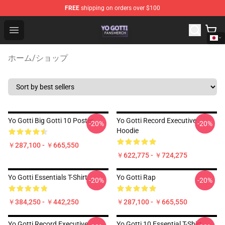
FREE
shipping on orders over $100
Yo Gotti Shop - Official Yo Gotti Merchandise Store
Open menu
ホーム
/
ショップ
Yo Gotti Big Gotti 10 Poster
Yo Gotti Record Executive
-20%
-20%
Hoodie
￥287,100 - ￥665,550
￥622,775 - ￥724,275
Yo Gotti Essentials T-Shirt
Yo Gotti Rap
-20%
-20%
￥384,250 - ￥442,250
￥287,100 - ￥665,550
Yo Gotti Record Executive
Yo Gotti 10 Essential T-Shirt