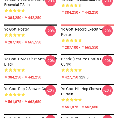
-20%
-20%
Essential T-Shirt
￥384,250 - ￥442,250
￥384,250 - ￥442,250
Yo Gotti Poster
Yo Gotti Record Executive
-20%
-20%
Poster
￥287,100 - ￥665,550
￥287,100 - ￥665,550
Yo Gotti CM2 T-Shirt Men V Neck
Bandz (feat. Yo Gotti & Denzel
-20%
-20%
Black
Curry)
￥384,250 - ￥442,250
￥427,750
$29.5
Yo Gotti Rap 2 Shower Curtain
Yo Gotti Hip Hop Shower
-20%
-20%
Curtain
￥561,875 - ￥662,650
￥561,875 - ￥662,650