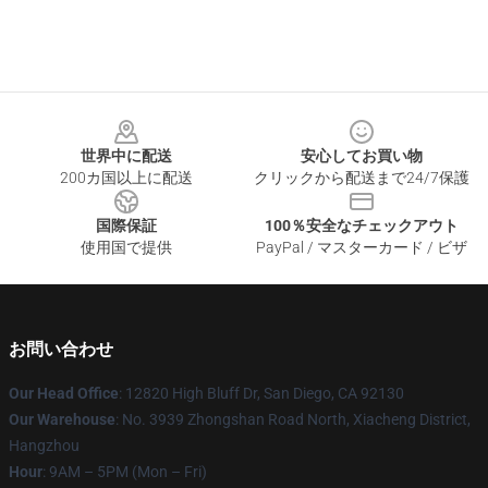
Footer
世界中に配送
安心してお買い物
200カ国以上に配送
クリックから配送まで24/7保護
国際保証
100％安全なチェックアウト
使用国で提供
PayPal / マスターカード / ビザ
お問い合わせ
Our Head Office
: 12820 High Bluff Dr, San Diego, CA 92130
Our Warehouse
: No. 3939 Zhongshan Road North, Xiacheng District,
Hangzhou
Hour
: 9AM – 5PM (Mon – Fri)