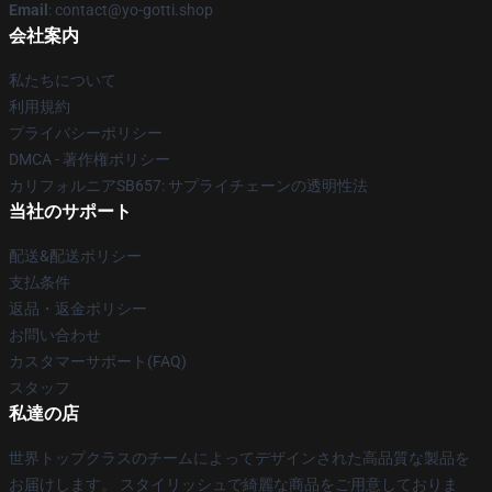
Email
: contact@yo-gotti.shop
会社案内
私たちについて
利用規約
プライバシーポリシー
DMCA - 著作権ポリシー
カリフォルニアSB657: サプライチェーンの透明性法
当社のサポート
配送&配送ポリシー
支払条件
返品・返金ポリシー
お問い合わせ
カスタマーサポート(FAQ)
スタッフ
私達の店
世界トップクラスのチームによってデザインされた高品質な製品を
お届けします。 スタイリッシュで綺麗な商品をご用意しておりま