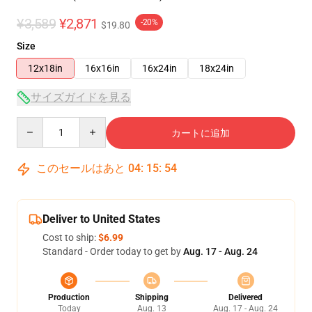
¥3,589
¥2,871
-20%
$19.80
Size
12x18in
16x16in
16x24in
18x24in
サイズガイドを見る
Quantity
カートに追加
このセールはあと
04
:
15
:
54
Deliver to United States
Cost to ship:
$6.99
Standard - Order today to get by
Aug. 17 - Aug. 24
Production
Shipping
Delivered
Today
Aug. 13
Aug. 17 - Aug. 24