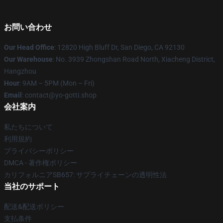
お問い合わせ
Our Head Office
: 12820 High Bluff Dr, San Diego, CA 92130
Our Warehouse
: No. 3939 Zhongshan Road North, Xiacheng District,
Hangzhou
Hour
: 9AM – 5PM (Mon – Fri)
Email
: contact@yo-gotti.shop
会社案内
私たちについて
利用規約
プライバシーポリシー
DMCA - 著作権ポリシー
カリフォルニアSB657: サプライチェーンの透明性法
当社のサポート
配送&配送ポリシー
支払条件