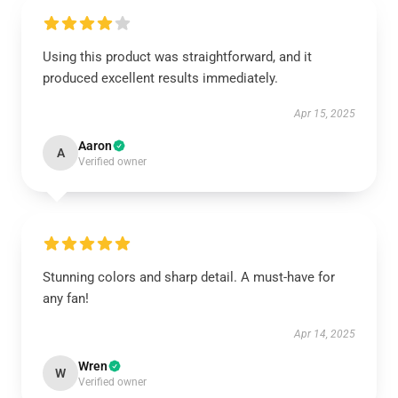
Using this product was straightforward, and it
produced excellent results immediately.
Apr 15, 2025
Aaron
A
Verified owner
Stunning colors and sharp detail. A must-have for
any fan!
Apr 14, 2025
Wren
W
Verified owner