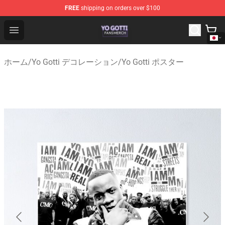
FREE
shipping on orders over $100
Yo Gotti Shop - Official Yo Gotti Merchandise Store
Open menu
ホーム
/
Yo Gotti デコレーション
/
Yo Gotti ポスター