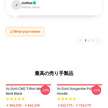
Joshua
J
Verified owner
Write your review
1
/
1
最高の売り手製品
Yo Gotti CM2 T-Shirt Men V
Yo Gotti Songwriter Pullover
-20%
-20%
Neck Black
Hoodie
￥384,250 - ￥442,250
￥622,775 - ￥724,275