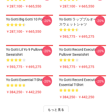
￥287,100 - ￥665,550
￥287,100 - ￥665,550
Yo Gotti Big Gotti 10 Poster
Yo Gotti ラッププルオーバー
-20%
-20%
スウェットシャツ
￥287,100 - ￥665,550
￥593,775 - ￥695,275
Yo Gotti Lil Yo 9 Pullover
Yo Gotti Record Executive
-20%
-20%
Sweatshirt
Pullover Sweatshirt
￥593,775 - ￥695,275
￥593,775 - ￥695,275
Yo Gotti Essential T-Shirt
Yo Gotti Record Executive
-20%
-20%
Essential T-Shirt
￥384,250 - ￥442,250
￥384,250 - ￥442,250
もっと見る