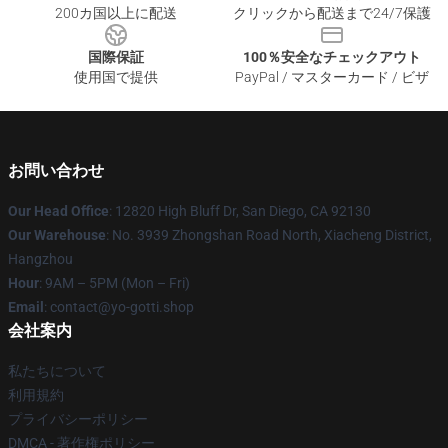
200カ国以上に配送
クリックから配送まで24/7保護
国際保証
100％安全なチェックアウト
使用国で提供
PayPal / マスターカード / ビザ
お問い合わせ
Our Head Office
: 12820 High Bluff Dr, San Diego, CA 92130
Our Warehouse
: No. 3939 Zhongshan Road North, Xiacheng District,
Hangzhou
Hour
: 9AM – 5PM (Mon – Fri)
Email
: contact@yo-gotti.shop
会社案内
私たちについて
利用規約
プライバシーポリシー
DMCA - 著作権ポリシー