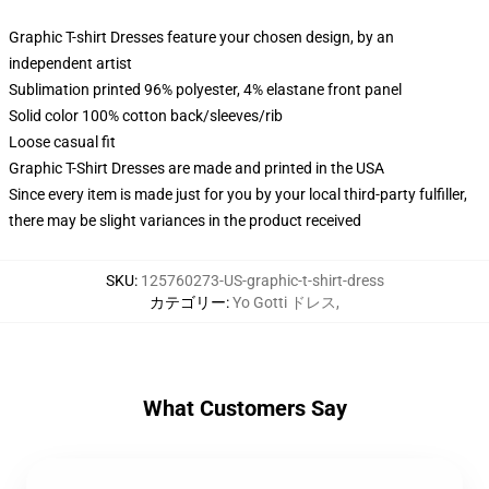
Graphic T-shirt Dresses feature your chosen design, by an
independent artist
Sublimation printed 96% polyester, 4% elastane front panel
Solid color 100% cotton back/sleeves/rib
Loose casual fit
Graphic T-Shirt Dresses are made and printed in the USA
Since every item is made just for you by your local third-party fulfiller,
there may be slight variances in the product received
SKU
:
125760273-US-graphic-t-shirt-dress
カテゴリー
:
Yo Gotti ドレス
,
What Customers Say