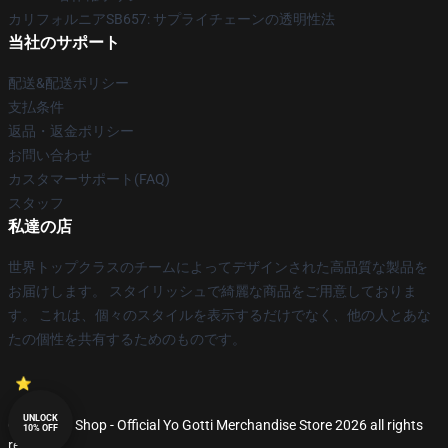
カリフォルニアSB657: サプライチェーンの透明性法
当社のサポート
配送&配送ポリシー
支払条件
返品・返金ポリシー
お問い合わせ
カスタマーサポート(FAQ)
スタッフ
私達の店
世界トップクラスのチームによってデザインされた高品質な製品を
お届けします。 スタイリッシュで綺麗な商品をご用意しておりま
す。 これは、個々のスタイルを表示するだけでなく、他の人とあな
たの個性を共有するためのものです。
UNLOCK
© Yo Gotti Shop - Official Yo Gotti Merchandise Store 2026 all rights
10% OFF
reserved