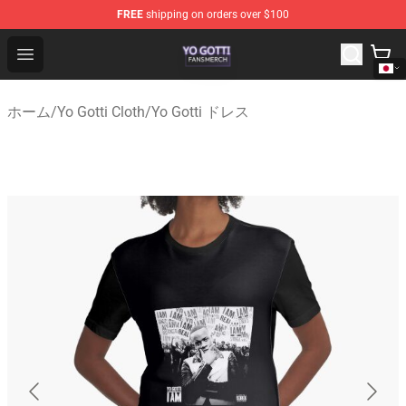
FREE
shipping on orders over $100
Yo Gotti Shop - Official Yo Gotti Merchandise Store
Open menu
ホーム
/
Yo Gotti Cloth
/
Yo Gotti ドレス