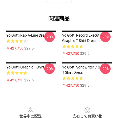
関連商品
Yo Gotti Rap A-Line Dress
Yo Gotti Record Executive
-20%
-20%
Graphic T Shirt Dress
￥427,750
$29.5
￥427,750
$29.5
Yo Gotti Graphic T-Shirt
Yo Gotti Songwriter 7 Graphic
-20%
-20%
T Shirt Dress
￥427,750
$29.5
￥427,750
$29.5
Footer
世界中に配送
安心してお買い物