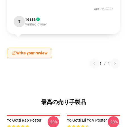
Apr 12, 2025
Tessa
T
Verified owner
Write your review
1
/
1
最高の売り手製品
Yo Gotti Rap Poster
Yo Gotti Lil Yo 9 Poster
-20%
-20%