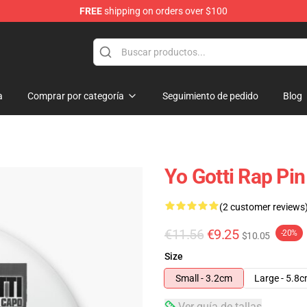
FREE
shipping on orders over $100
a
Comprar por categoría
Seguimiento de pedido
Blog
Yo Gotti Rap Pin
(2 customer reviews
€11.56
€9.25
-20%
$10.05
Size
Small - 3.2cm
Large - 5.8
Ver guía de tallas