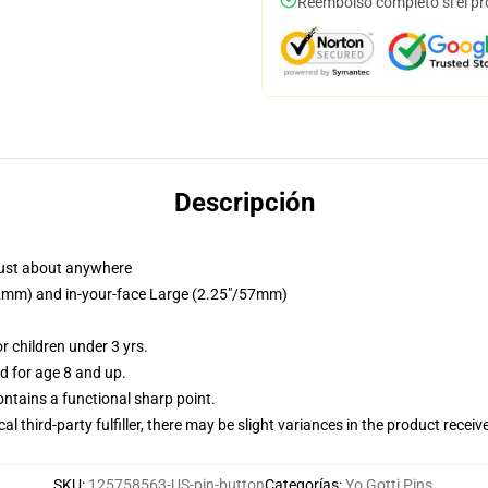
Reembolso completo si el pr
Descripción
just about anywhere
/32mm) and in-your-face Large (2.25"/57mm)
 children under 3 yrs.
 for age 8 and up.
tains a functional sharp point.
al third-party fulfiller, there may be slight variances in the product receiv
SKU
:
125758563-US-pin-button
Categorías
:
Yo Gotti Pins
,