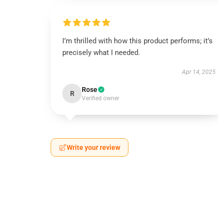
I’m thrilled with how this product performs; it’s
precisely what I needed.
Apr 14, 2025
Rose
R
Verified owner
Write your review