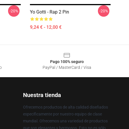
-20%
-20%
Yo Gotti - Rap 2 Pin
9,24 € - 12,00 €
Pago 100% seguro
o
PayPal / MasterCard / Visa
Nuestra tienda
Ofrecemos productos de alta calidad diseñados
específicamente por nuestro equipo de clase
mundial. Ofrecemos una variedad de productos
que son elegantes y hermosos. Esto no es sólo