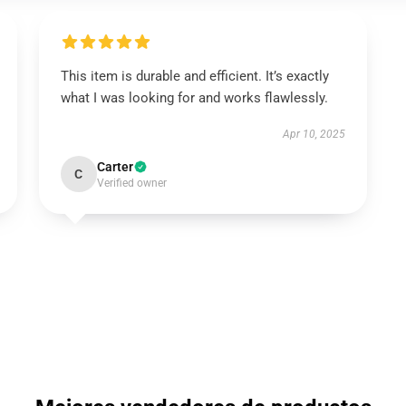
This item is durable and efficient. It’s exactly
what I was looking for and works flawlessly.
Apr 10, 2025
Carter
C
Verified owner