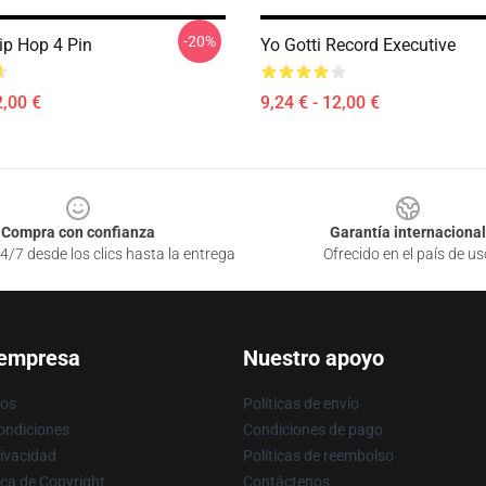
-20%
ip Hop 4 Pin
Yo Gotti Record Executive
2,00 €
9,24 € - 12,00 €
Compra con confianza
Garantía internacional
4/7 desde los clics hasta la entrega
Ofrecido en el país de us
 empresa
Nuestro apoyo
ros
Políticas de envío
ondiciones
Condiciones de pago
rivacidad
Políticas de reembolso
ica de Copyright
Contáctenos