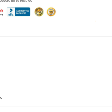
oducto no es recibido
ed