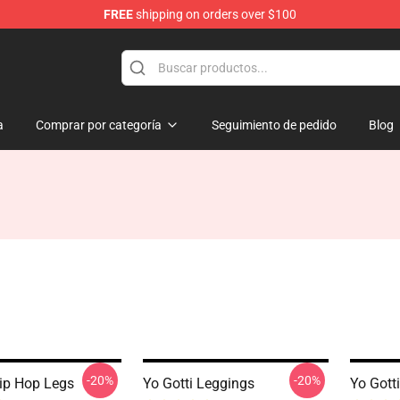
FREE
shipping on orders over $100
a
Comprar por categoría
Seguimiento de pedido
Blog
-20%
-20%
Hip Hop Legs
Yo Gotti Leggings
Yo Gott