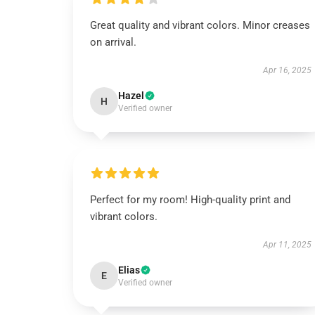
Great quality and vibrant colors. Minor creases
on arrival.
Apr 16, 2025
Hazel
H
Verified owner
Perfect for my room! High-quality print and
vibrant colors.
Apr 11, 2025
Elias
E
Verified owner