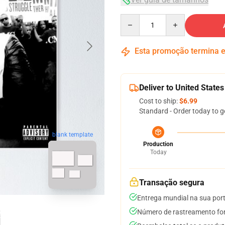
Quantity
Esta promoção termina
Deliver to United States
Cost to ship:
$6.99
Standard - Order today to g
blank template
Production
Today
Transação segura
Entrega mundial na sua por
Número de rastreamento for