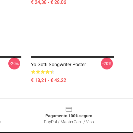
€ 24,38 - € 28,06
-20%
-20%
Yo Gotti Songwriter Poster
€ 18,21 - € 42,22
Pagamento 100% seguro
o
PayPal / MasterCard / Visa