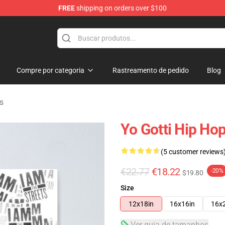
FREE
shipping on orders over $100
Compre por categoria
Rastreamento de pedido
Blog
s
Yo Gotti Hip Ho
(5 customer reviews
€22.77
€18.22
-20%
$19.80
Size
12x18in
16x16in
16x
Ver guia de tamanhos