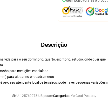
Reembolso total se o produt
Descrição
vida para o seu dormitório, quarto, escritório, estúdio, onde quer que
sm
tamanho para medições concluídas
(5mm) para ajudar no enquadramento
ê pelo seu atendente local de terceiros, pode haver pequenas variações 
SKU
:
125760273-US-poster
Categorias
:
Yo Gotti Posters
,