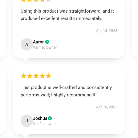
Using this product was straightforward, and it
produced excellent results immediately.
Apr 15, 2025
Aaron
A
Verified owner
This product is well-crafted and consistently
performs well; I highly recommend it.
Apr 10, 2025
Joshua
J
Verified owner