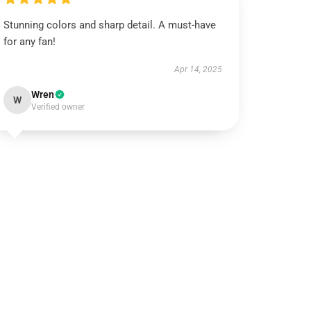
Stunning colors and sharp detail. A must-have
for any fan!
Apr 14, 2025
Wren
W
Verified owner