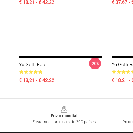
€ 18,21 - € 42,22
€ 37,67 - 
-20%
Yo Gotti Rap
Yo Gotti 
€ 18,21 - € 42,22
€ 18,21 - 
Footer
Envio mundial
Enviamos para mais de 200 países
Prote