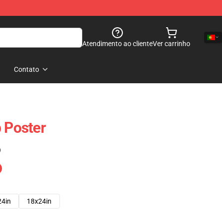
Atendimento ao cliente
Ver carrinho
Contato
p Poster
)
24in
18x24in