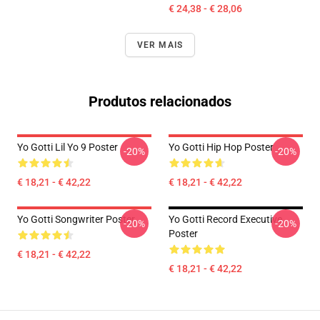
€ 24,38 - € 28,06
VER MAIS
Produtos relacionados
Yo Gotti Lil Yo 9 Poster
Yo Gotti Hip Hop Poster
-20%
-20%
€ 18,21 - € 42,22
€ 18,21 - € 42,22
Yo Gotti Songwriter Poster
Yo Gotti Record Executive
-20%
-20%
Poster
€ 18,21 - € 42,22
€ 18,21 - € 42,22
Footer