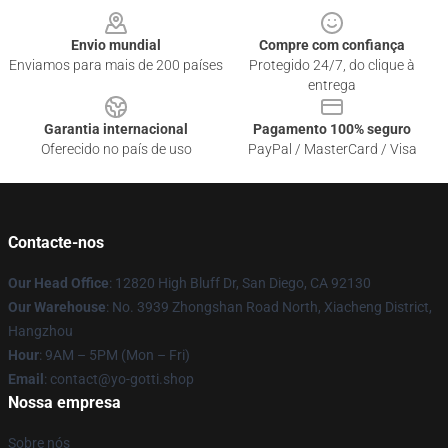
Envio mundial
Compre com confiança
Enviamos para mais de 200 países
Protegido 24/7, do clique à
entrega
Garantia internacional
Pagamento 100% seguro
Oferecido no país de uso
PayPal / MasterCard / Visa
Contacte-nos
Our Head Office
: 12820 High Bluff Dr, San Diego, CA 92130
Our Warehouse
: No. 3939 Zhongshan Road North, Xiacheng District,
Hangzhou
Hour
: 9AM – 5PM (Mon – Fri)
Email
: contact@yo-gotti.shop
Nossa empresa
Sobre nós