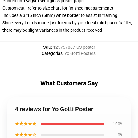
Printed on 185gsm semi gloss poster paper
Custom cut - refer to size chart for finished measurements
Includes a 3/16 inch (5mm) white border to assist in framing
Since every item is made just for you by your local third-party fulfiller,
there may be slight variances in the product received
SKU
:
125757887-US-poster
Categorias
:
Yo Gotti Posters
,
What Customers Say
4 reviews for Yo Gotti Poster
★★★★★
100%
★★★★☆
0%