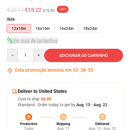
€22.77
€18.22
-20%
$19.80
Size
12x18in
16x16in
16x24in
18x24in
Ver guia de tamanhos
Quantity
ADICIONAR AO CARRINHO
Esta promoção termina em
03
:
34
:
54
Deliver to United States
Cost to ship:
$6.99
Standard - Order today to get by
Aug. 15 - Aug. 22
Production
Shipping
Delivered
Today
Aug. 11
Aug. 15 - Aug. 22