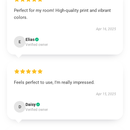
Perfect for my room! High-quality print and vibrant
colors.
Apr 16, 2025
Elias
E
Verified owner
Feels perfect to use, I’m really impressed.
Apr 15, 2025
Daisy
D
Verified owner