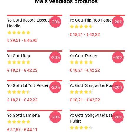
Mais vendidos produtos
Yo Gotti Record Executive
Yo Gotti Hip Hop Poster
-20%
-20%
Hoodie
€ 18,21 - € 42,22
€ 39,51 - € 45,95
Yo Gotti Rap
Yo Gotti Poster
-20%
-20%
€ 18,21 - € 42,22
€ 18,21 - € 42,22
Yo Gotti Lil Yo 9 Poster
Yo Gotti Songwriter Poster
-20%
-20%
€ 18,21 - € 42,22
€ 18,21 - € 42,22
Yo Gotti Camiseta
Yo Gotti Songwriter Essential
-20%
-20%
T-Shirt
€ 37,67 - € 44,11