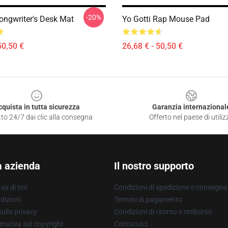
-20%
Songwriter's Desk Mat
Yo Gotti Rap Mouse Pad
50,50 €
26,68 € - 50,50 €
cquista in tutta sicurezza
Garanzia internazional
to 24/7 dai clic alla consegna
Offerto nel paese di utiliz
a azienda
Il nostro supporto
su di noi
Condizioni di spedizione e consegna
dizioni
Termini di pagamento
ulla privacy
Condizioni di ritorno e rimborso
mativa sul copyright
Contattaci