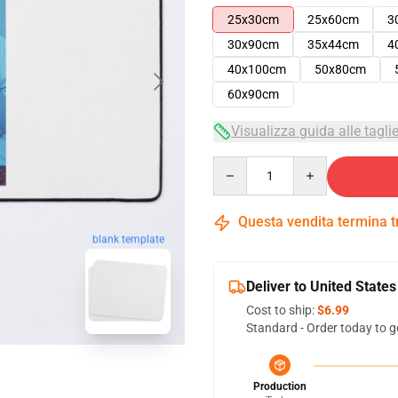
25x30cm
25x60cm
3
30x90cm
35x44cm
4
40x100cm
50x80cm
60x90cm
Visualizza guida alle tagli
Quantity
Questa vendita termina 
blank template
Deliver to United States
Cost to ship:
$6.99
Standard - Order today to g
Production