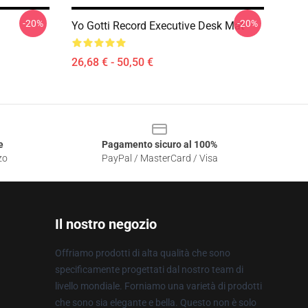
-20%
-20%
Yo Gotti Record Executive Desk Mat
26,68 € - 50,50 €
e
Pagamento sicuro al 100%
zo
PayPal / MasterCard / Visa
Il nostro negozio
Offriamo prodotti di alta qualità che sono
specificamente progettati dal nostro team di
livello mondiale. Forniamo una varietà di prodotti
che sono sia elegante e bella. Questo non è solo