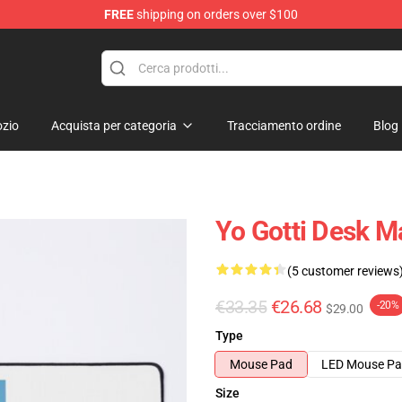
FREE
shipping on orders over $100
zio
Acquista per categoria
Tracciamento ordine
Blog
Yo Gotti Desk M
(5 customer reviews
€33.35
€26.68
-20%
$29.00
Type
Mouse Pad
LED Mouse P
Size