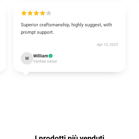
Superior craftsmanship, highly suggest, with
prompt support.
Apr 10, 2025
William
W
Verified owner
I prodotti più venduti