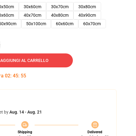
0x50cm
30x60cm
30x70cm
30x80cm
0x60cm
40x70cm
40x80cm
40x90cm
50x90cm
50x100cm
60x60cm
60x70cm
e
AGGIUNGI AL CARRELLO
tra
02
:
45
:
54
et by
Aug. 14 - Aug. 21
Shipping
Delivered