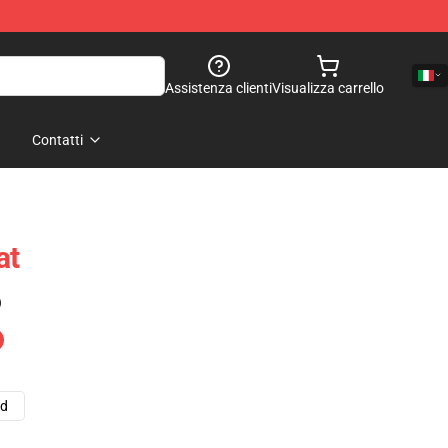
Assistenza clienti
Visualizza carrello
Contatti
at
)
ad