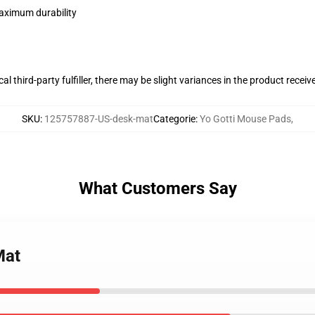
maximum durability
al third-party fulfiller, there may be slight variances in the product receiv
SKU
:
125757887-US-desk-mat
Categorie
:
Yo Gotti Mouse Pads
,
What Customers Say
Mat