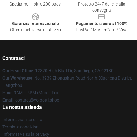
Spediamo in oltre 200 paesi
Protetto 24/7 dai clic alla
consegna
Garanzia internazionale
Pagamento sicuro al 100%
Offerto nel paese di utilizzo
PayPal / MasterCard / Visa
Contattaci
Our Head Office
: 12820 High Bluff Dr, San Diego, CA 92130
Our Warehouse
: No. 3939 Zhongshan Road North, Xiacheng District,
Hangzhou
Hour
: 9AM – 5PM (Mon – Fri)
Email
: contact@yo-gotti.shop
La nostra azienda
Informazioni su di noi
Termini e condizioni
Informativa sulla privacy