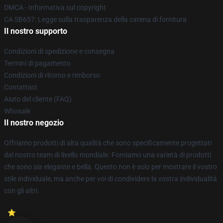
DMCA - Informativa sul copyright
CA SB657: Legge sulla trasparenza della catena di fornitura
Il nostro supporto
Condizioni di spedizione e consegna
Termini di pagamento
Condizioni di ritorno e rimborso
Contattaci
Aiuto del cliente (FAQ)
Whosale
Il nostro negozio
Offriamo prodotti di alta qualità che sono specificamente progettati
dal nostro team di livello mondiale. Forniamo una varietà di prodotti
che sono sia elegante e bella. Questo non è solo per mostrare il vostro
stile individuale, ma anche per voi di condividere la vostra individualità
con gli altri.