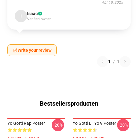
Apr 10, 2025
Isaac
I
Verified owner
Write your review
1
/
1
Bestsellersproducten
Yo Gotti Rap Poster
Yo Gotti Lil Yo 9 Poster
-20%
-20%