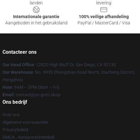
landen
levering
Internationale garantie
100% veilige afhandeling
Aangeboden in het gebruiksland
PayPal / MasterCard / Visa
Contacteer ons
Our Head Office
: 12820 High Bluff Dr, San Diego, CA 92130
Our Warehouse
: No. 3939 Zhongshan Road North, Xiacheng District,
Hangzhou
Hour
: 9AM – 5PM (Mon – Fri)
Email
: contact@yo-gotti.shop
Ons bedrijf
Over ons
Algemene voorwaarden
Privacybeleid
DMCA - Auteursrechtbeleid