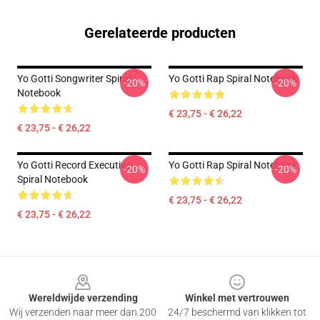
Gerelateerde producten
Yo Gotti Songwriter Spiral
Yo Gotti Rap Spiral Notebook
-20%
-20%
Notebook
€ 23,75 - € 26,22
€ 23,75 - € 26,22
Yo Gotti Record Executive
Yo Gotti Rap Spiral Notebook
-20%
-20%
Spiral Notebook
€ 23,75 - € 26,22
€ 23,75 - € 26,22
Footer
Wereldwijde verzending
Winkel met vertrouwen
Wij verzenden naar meer dan 200
24/7 beschermd van klikken tot