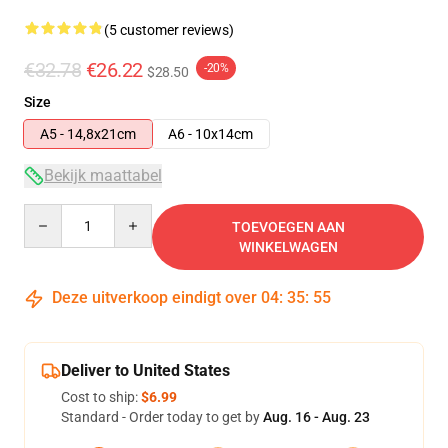
(5 customer reviews)
€32.78
€26.22
-20%
$28.50
Size
A5 - 14,8x21cm
A6 - 10x14cm
Bekijk maattabel
Quantity
TOEVOEGEN AAN
WINKELWAGEN
Deze uitverkoop eindigt over
04
:
35
:
54
Deliver to United States
Cost to ship:
$6.99
Standard - Order today to get by
Aug. 16 - Aug. 23