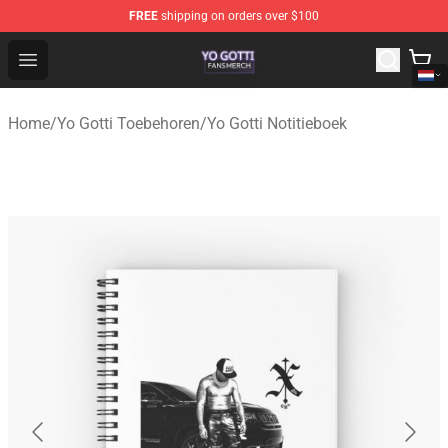
FREE
shipping on orders over $100
Yo Gotti Shop - Official Yo Gotti Merchandise Store
Open menu
Home
/
Yo Gotti Toebehoren
/
Yo Gotti Notitieboek