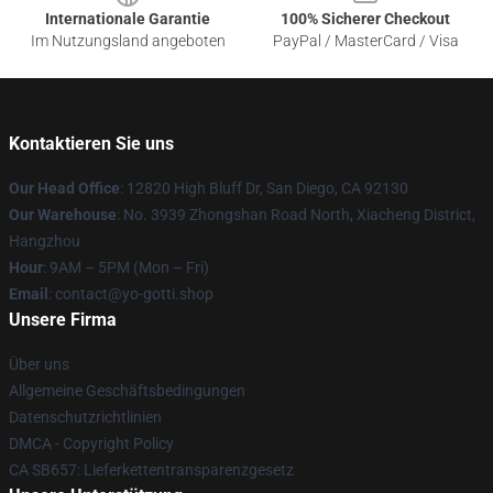
Internationale Garantie
100% Sicherer Checkout
Im Nutzungsland angeboten
PayPal / MasterCard / Visa
Kontaktieren Sie uns
Our Head Office
: 12820 High Bluff Dr, San Diego, CA 92130
Our Warehouse
: No. 3939 Zhongshan Road North, Xiacheng District,
Hangzhou
Hour
: 9AM – 5PM (Mon – Fri)
Email
: contact@yo-gotti.shop
Unsere Firma
Über uns
Allgemeine Geschäftsbedingungen
Datenschutzrichtlinien
DMCA - Copyright Policy
CA SB657: Lieferkettentransparenzgesetz