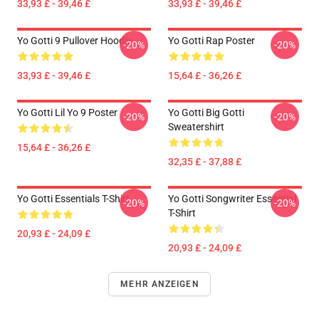
33,93 £ - 39,46 £
33,93 £ - 39,46 £
Yo Gotti 9 Pullover Hoodie
Yo Gotti Rap Poster
-20%
-20%
33,93 £ - 39,46 £
15,64 £ - 36,26 £
Yo Gotti Lil Yo 9 Poster
Yo Gotti Big Gotti
-20%
-20%
Sweatershirt
15,64 £ - 36,26 £
32,35 £ - 37,88 £
Yo Gotti Essentials T-Shirt
Yo Gotti Songwriter Essential
-20%
-20%
T-Shirt
20,93 £ - 24,09 £
20,93 £ - 24,09 £
MEHR ANZEIGEN