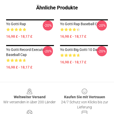
Ähnliche Produkte
Yo Gotti Rap
Yo Gotti Rap Baseball Cap
-20%
-20%
16,98 £ - 18,17 £
16,98 £ - 18,17 £
Yo Gotti Record Executive 8
Yo Gotti Big Gotti 10 Dad Hat
-20%
-20%
Baseball Cap
16,98 £ - 18,17 £
16,98 £ - 18,17 £
Footer
Weltweiter Versand
Kaufen Sie mit Vertrauen
Wir versenden in über 200 Länder
24/7 Schutz von Klicks bis zur
Lieferung