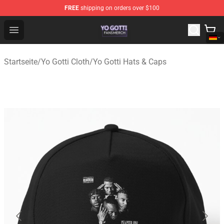
FREE
shipping on orders over $100
Yo Gotti Shop - Official Yo Gotti Merchandise Store
Open menu
Startseite
/
Yo Gotti Cloth
/
Yo Gotti Hats & Caps