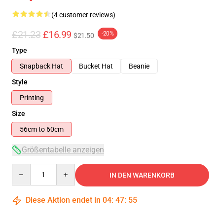
(4 customer reviews)
£21.23
£16.99
-20%
$21.50
Type
Snapback Hat
Bucket Hat
Beanie
Style
Printing
Size
56cm to 60cm
Größentabelle anzeigen
Quantity
IN DEN WARENKORB
Diese Aktion endet in
04
:
47
:
55