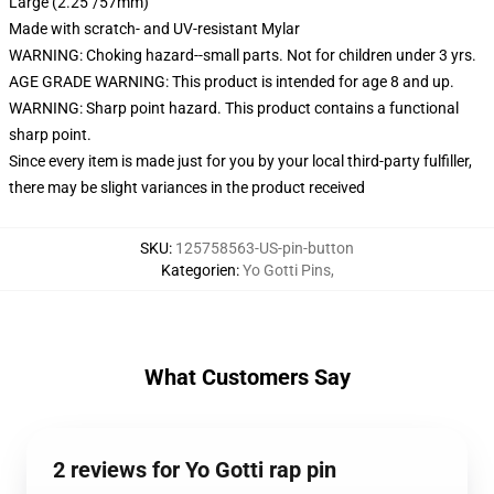
Large (2.25"/57mm)
Made with scratch- and UV-resistant Mylar
WARNING: Choking hazard--small parts. Not for children under 3 yrs.
AGE GRADE WARNING: This product is intended for age 8 and up.
WARNING: Sharp point hazard. This product contains a functional
sharp point.
Since every item is made just for you by your local third-party fulfiller,
there may be slight variances in the product received
SKU
:
125758563-US-pin-button
Kategorien
:
Yo Gotti Pins
,
What Customers Say
2 reviews for Yo Gotti rap pin