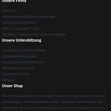
Unsere Firma
Über uns
Allgemeine Geschäftsbedingungen
Datenschutzrichtlinien
DMCA - Copyright Policy
CA SB657: Lieferkettentransparenzgesetz
Unsere Unterstützung
Versand und Lieferrichtlinien
Zahlungsbedingungen
Return & Refund Richtlinien
Kontaktieren Sie uns
Kundenhilfe (FAQ)
Whosale
Unser Shop
Wir bieten qualitativ hochwertige Produkte, die speziell von unserem
erstklassigen Team entwickelt werden. Wir bieten eine Vielzahl von
Produkten, die sowohl stilvoll als auch schön sind. Dies ist nicht nur,