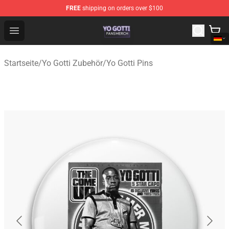
FREE
shipping on orders over $100
Yo Gotti Shop - Official Yo Gotti Merchandise Store
Open menu
Startseite
/
Yo Gotti Zubehör
/
Yo Gotti Pins