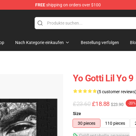
FREE
shipping on orders over $100
op
Nach Kategorie einkaufen
Bestellung verfolgen
Bl
Yo Gotti Lil Yo 9
(5 customer reviews
£23.60
£18.88
-20%
$23.90
Size
30 pieces
110 pieces
Größentabelle anzeigen