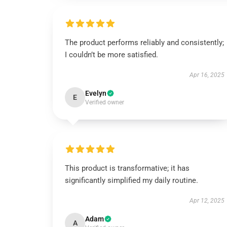
The product performs reliably and consistently;
I couldn’t be more satisfied.
Apr 16, 2025
Evelyn
E
Verified owner
This product is transformative; it has
significantly simplified my daily routine.
Apr 12, 2025
Adam
A