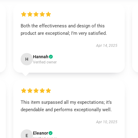
Both the effectiveness and design of this
product are exceptional; I’m very satisfied.
Apr 14, 2025
Hannah
H
Verified owner
This item surpassed all my expectations; it’s
dependable and performs exceptionally well.
Apr 10, 2025
Eleanor
E