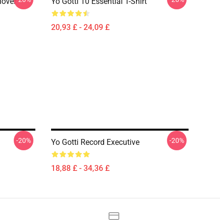
lover
Yo Gotti 10 Essential T-Shirt
20,93 £ - 24,09 £
-20%
-20%
Yo Gotti Record Executive
18,88 £ - 34,36 £