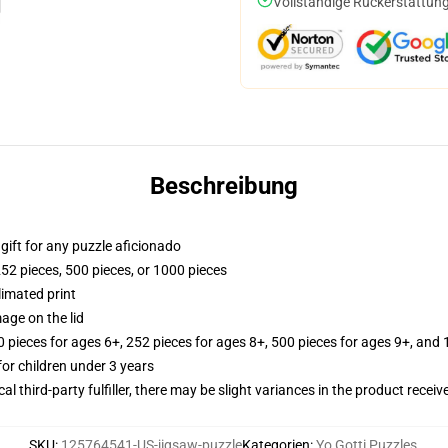
Vollständige Rückerstattung
Beschreibung
r gift for any puzzle aficionado
252 pieces, 500 pieces, or 1000 pieces
limated print
age on the lid
ieces for ages 6+, 252 pieces for ages 8+, 500 pieces for ages 9+, and 
r children under 3 years
al third-party fulfiller, there may be slight variances in the product receiv
SKU
:
125764541-US-jigsaw-puzzle
Kategorien
:
Yo Gotti Puzzles
,