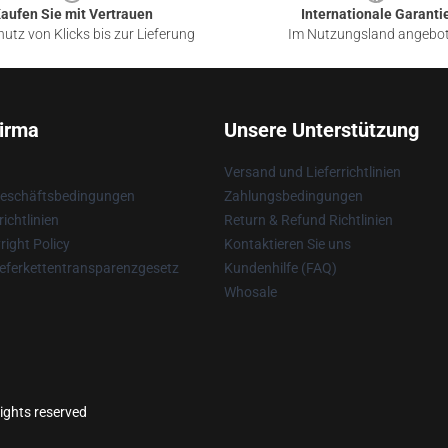
aufen Sie mit Vertrauen
Internationale Garanti
utz von Klicks bis zur Lieferung
Im Nutzungsland angebo
irma
Unsere Unterstützung
Versand und Lieferrichtlinien
Geschäftsbedingungen
Zahlungsbedingungen
ichtlinien
Return & Refund Richtlinien
ight Policy
Kontaktieren Sie uns
eferkettentransparenzgesetz
Kundenhilfe (FAQ)
Whosale
rights reserved