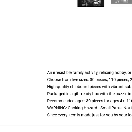
An irresistible family activity, relaxing hobby, o
Choose from five sizes: 30 pieces, 110 pieces, 
High-quality chipboard pieces with vibrant sub
Packaged in a gift-ready box with the puzzle im
Recommended ages: 30 pieces for ages 4+, 110 p
WARNING: Choking Hazard—Small Parts. Not fo
Since every item is made just for you by your loc