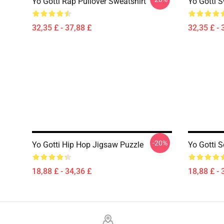
Yo Gotti Rap Pullover Sweatshirt
Yo Gotti S
32,35 £ - 37,88 £
32,35 £ - 
-20%
Yo Gotti Hip Hop Jigsaw Puzzle
Yo Gotti S
18,88 £ - 34,36 £
18,88 £ - 
Footer