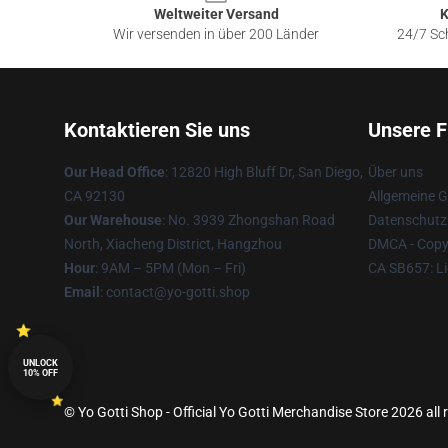
Weltweiter Versand
K
Wir versenden in über 200 Länder
24/7 Sch
Kontaktieren Sie uns
Unsere F
Our Head Office
: 12820 High Bluff Dr, San Diego,
Über uns
CA 92130
Allgemeine 
Our Warehouse
: No. 3939 Zhongshan Road
Datenschutzr
North, Xiacheng District, Hangzhou
DMCA - Copyr
Hour
: 9AM – 5PM (Mon – Fri)
CA SB657: Li
Email
: contact@yo-gotti.shop
UNLOCK
10% OFF
© Yo Gotti Shop - Official Yo Gotti Merchandise Store 2026 all 