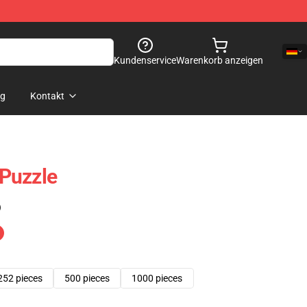
Kundenservice
Warenkorb anzeigen
og
Kontakt
 Puzzle
)
252 pieces
500 pieces
1000 pieces