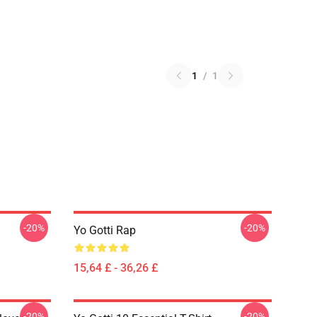
1
/
1
-20%
-20%
Yo Gotti Rap
15,64 £ - 36,26 £
-20%
-20%