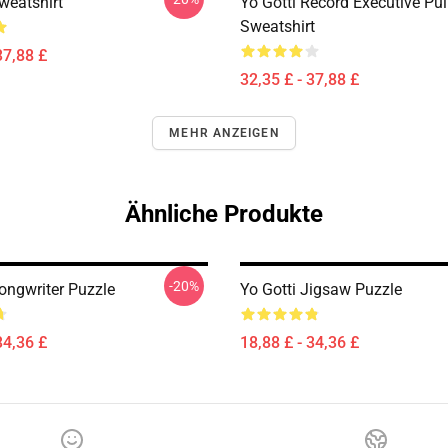
weatshirt
Yo Gotti Record Executive Pul
Sweatshirt
37,88 £
32,35 £ - 37,88 £
MEHR ANZEIGEN
Ähnliche Produkte
-20%
ongwriter Puzzle
Yo Gotti Jigsaw Puzzle
34,36 £
18,88 £ - 34,36 £