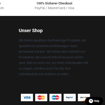
e
100% Sicherer Checkout
ten
PayPal / MasterCard / Visa
Unser Shop
Wir bieten qualitativ hochwertige Produkte, die
speziell von unserem erstklassigen Team
entwickelt werden. Wir bieten eine Vielzahl von
Produkten, die sowohl stilvoll als auch schön
sind. Dies ist nicht nur, um Ihren individuellen Stil
zu zeigen, sondern auch für Sie, Ihre
Individualität mit anderen zu teilen.
Help