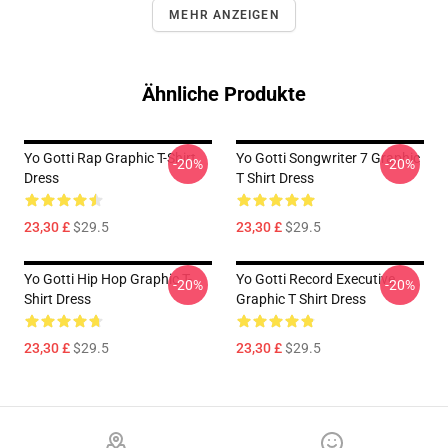
MEHR ANZEIGEN
Ähnliche Produkte
Yo Gotti Rap Graphic T-Shirt
Yo Gotti Songwriter 7 Graphic
-20%
-20%
Dress
T Shirt Dress
23,30 £
$29.5
23,30 £
$29.5
Yo Gotti Hip Hop Graphic T-
Yo Gotti Record Executive
-20%
-20%
Shirt Dress
Graphic T Shirt Dress
23,30 £
$29.5
23,30 £
$29.5
Footer