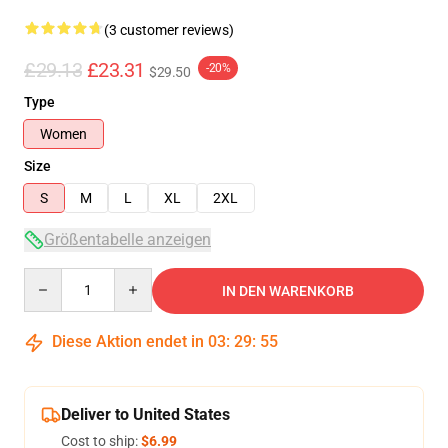
(3 customer reviews)
£29.13
£23.31
-20%
$29.50
Type
Women
Size
S
M
L
XL
2XL
Größentabelle anzeigen
Quantity
IN DEN WARENKORB
Diese Aktion endet in
03
:
29
:
54
Deliver to United States
Cost to ship:
$6.99