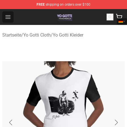
FREE
shipping on orders over $100
Yo Gotti Shop - Official Yo Gotti Merchandise Store
Open menu
Startseite
/
Yo Gotti Cloth
/
Yo Gotti Kleider