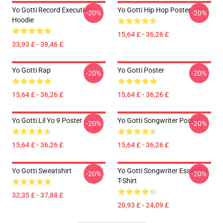
Yo Gotti Record Executive
Yo Gotti Hip Hop Poster
-20%
-20%
Hoodie
15,64 £ - 36,26 £
33,93 £ - 39,46 £
Yo Gotti Rap
Yo Gotti Poster
-20%
-20%
15,64 £ - 36,26 £
15,64 £ - 36,26 £
Yo Gotti Lil Yo 9 Poster
Yo Gotti Songwriter Poster
-20%
-20%
15,64 £ - 36,26 £
15,64 £ - 36,26 £
Yo Gotti Sweatshirt
Yo Gotti Songwriter Essential
-20%
-20%
T-Shirt
32,35 £ - 37,88 £
20,93 £ - 24,09 £