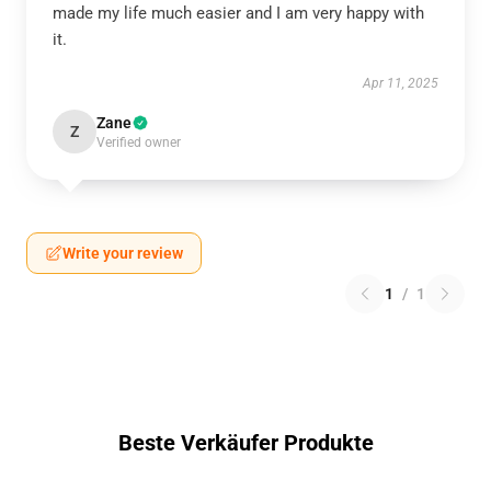
made my life much easier and I am very happy with
it.
Apr 11, 2025
Zane
Z
Verified owner
Write your review
1
/
1
Beste Verkäufer Produkte