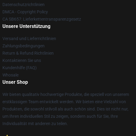
Datenschutzrichtlinien
DMCA - Copyright Policy
CA SB657: Lieferkettentransparenzgesetz
Unsere Unterstützung
Versand und Lieferrichtlinien
Zahlungsbedingungen
Return & Refund Richtlinien
Kontaktieren Sie uns
Kundenhilfe (FAQ)
Whosale
Unser Shop
Wir bieten qualitativ hochwertige Produkte, die speziell von unserem
erstklassigen Team entwickelt werden. Wir bieten eine Vielzahl von
Produkten, die sowohl stilvoll als auch schön sind. Dies ist nicht nur,
um Ihren individuellen Stil zu zeigen, sondern auch für Sie, Ihre
Individualität mit anderen zu teilen.